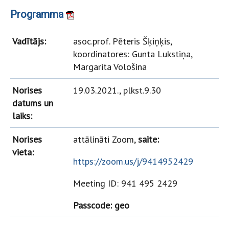
Programma
Vadītājs:
asoc.prof. Pēteris Šķiņķis,
koordinatores: Gunta Lukstiņa,
Margarita Vološina
Norises
19.03.2021., plkst.9.30
datums un
laiks:
Norises
attālināti Zoom,
saite:
vieta:
https://zoom.us/j/9414952429
Meeting ID: 941 495 2429
Passcode: geo