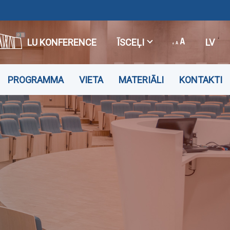
LU KONFERENCE
ĪSCEĻI
LV
PROGRAMMA
VIETA
MATERIĀLI
KONTAKTI