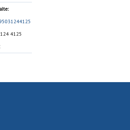
ite:
j/95031244125
3124 4125
2