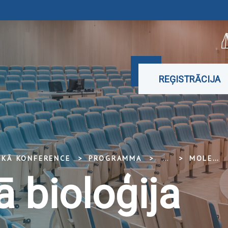
REĢISTRĀCIJA
SKĀ KONFERENCE
PROGRAMMA
...
MOLEKULĀRĀ BIOLOĢIJA
 bioloģija