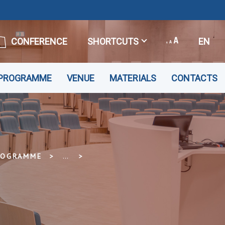
CONFERENCE
SHORTCUTS
EN
PROGRAMME
VENUE
MATERIALS
CONTACTS
ROGRAMME
...
REĢISTRĀCIJA