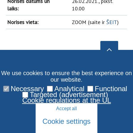
Norises datums un
26.02.2021., plkst.
laiks:
10.00
Norises vieta:
ZOOM (saite ir
ŠEIT
)
We use cookies to ensure the best experience on
our website.
Necessary
Analytical
Functional
Targeted (advertisement)
Cookie regulations at the UL
Accept all
Cookie settings