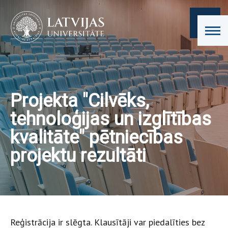
Projekta "Cilvēks,
tehnoloģijas un izglītības
kvalitāte" pētniecības
projektu rezultāti
Reģistrācija ir slēgta. Klausītāji var piedalīties bez