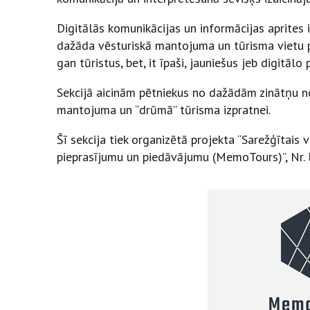
Digitālās komunikācijas un informācijas aprites
dažāda vēsturiskā mantojuma un tūrisma vietu pārv
gan tūristus, bet, it īpaši, jauniešus jeb digitālo 
Sekcijā aicinām pētniekus no dažādām zinātņu n
mantojuma un “drūmā” tūrisma izpratnei.
Šī sekcija tiek organizētā projekta “Sarežģītai
pieprasījumu un piedāvājumu (MemoTours)”, Nr. 