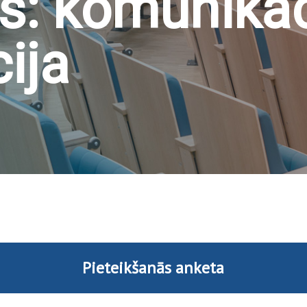
: komunikāc
cija
Pieteikšanās anketa