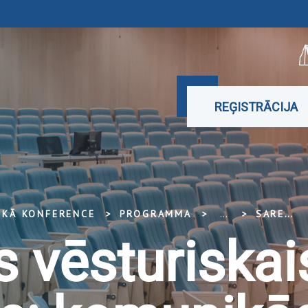
REĢISTRĀCIJA
SKĀ KONFERENCE
PROGRAMMA
...
SAREŽĢĪTAIS VĒSTURISKAIS MANTOJUMS: KOMUNIKĀCIJA UN INTERPRETĀCIJA
s vēsturiskai