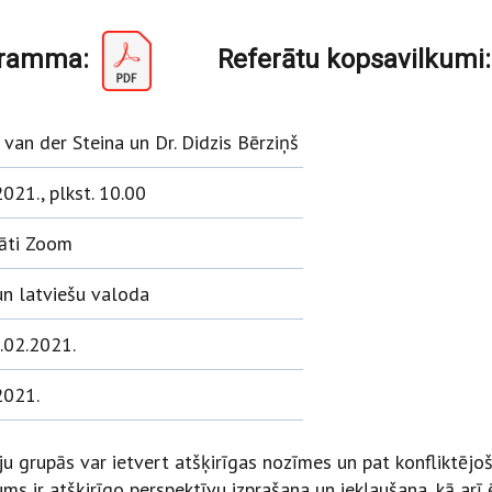
amma:
Referātu kopsavilkumi
a van der Steina un Dr. Didzis Bērziņš
021., plkst. 10.00
nāti Zoom
un latviešu valoda
3.02.2021.
2021.
u grupās var ietvert atšķirīgas nozīmes un pat konfliktējo
ums ir atšķirīgo perspektīvu izprašana un iekļaušana, kā arī