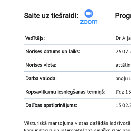
Saite uz tiešraidi:
Progr
Vadītājs:
Dr. Aij
Norises datums un laiks:
26.02.2
Norises vieta:
attāli
Darba valoda
:
angļu 
Kopsavilkumu iesniegšanas termiņš:
līdz 1
Dalības apstiprinājums:
15.02.
Vēsturiskā mantojuma vietas dažādās iedzīvotāj
komunikācijā un interpretēšanā sevišķs izaicināj