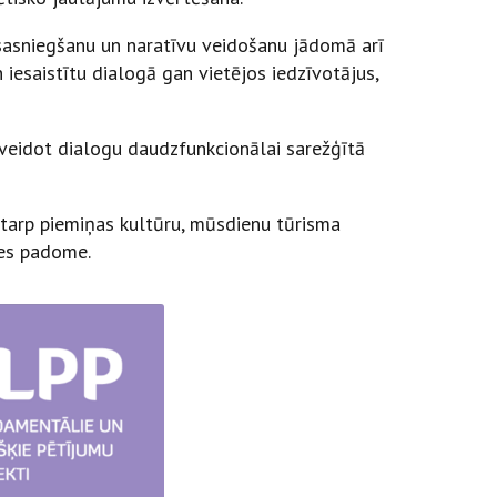
s sasniegšanu un naratīvu veidošanu jādomā arī
 iesaistītu dialogā gan vietējos iedzīvotājus,
 veidot dialogu daudzfunkcionālai sarežģītā
 starp piemiņas kultūru, mūsdienu tūrisma
nes padome.