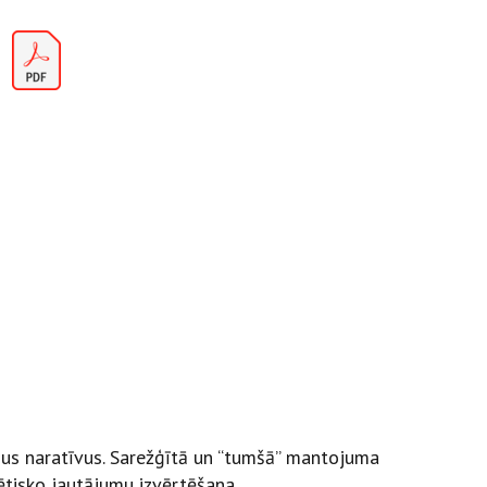
:
šus naratīvus. Sarežģītā un “tumšā” mantojuma
 ētisko jautājumu izvērtēšana.