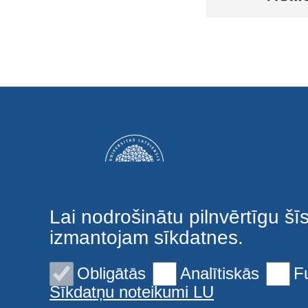
Lai nodrošinātu pilnvērtīgu šī
izmantojam sīkdatnes.
Obligātās
Analītiskās
F
Sīkdatņu noteikumi LU
© 2026 Latvijas Universitāte. Visas tiesības aizsargātas