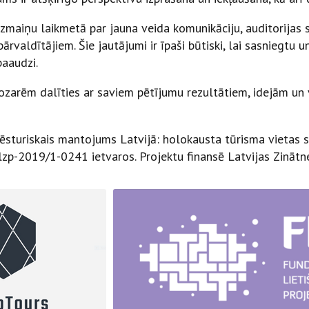
 izmaiņu laikmetā par jauna veida komunikāciju, auditorija
aldītājiem. Šie jautājumi ir īpaši būtiski, lai sasniegtu un
paaudzi.
ozarēm dalīties ar saviem pētījumu rezultātiem, idejām un
s vēsturiskais mantojums Latvijā: holokausta tūrisma vietas
lzp-2019/1-0241 ietvaros. Projektu finansē Latvijas Zināt