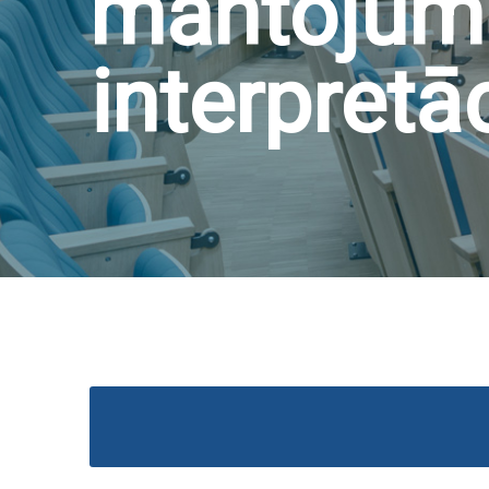
mantojums
interpretā