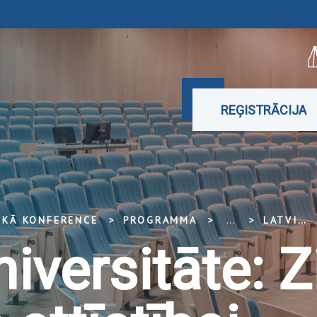
REĢISTRĀCIJA
SKĀ KONFERENCE
PROGRAMMA
...
LATVIJAS UNIVERSITĀTE: ZINĀTNE INDUSTRIJAS ATTĪSTĪBAI
niversitāte: 