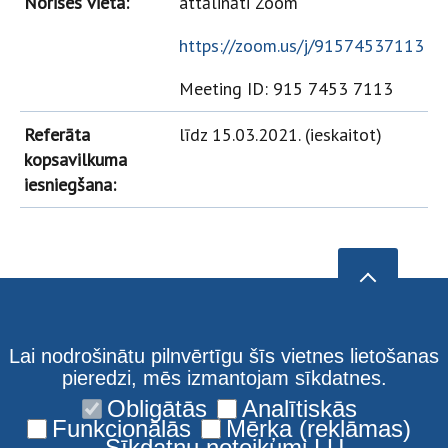
Norises vieta:
attālināti Zoom
https://zoom.us/j/91574537113
Meeting ID: 915 7453 7113
Referāta
līdz 15.03.2021. (ieskaitot)
kopsavilkuma
iesniegšana:
Lai nodrošinātu pilnvērtīgu šīs vietnes lietošanas
pieredzi, mēs izmantojam sīkdatnes.
Obligātās
Analītiskās
Funkcionālās
Mērķa (reklāmas)
Sīkdatņu noteikumi LU