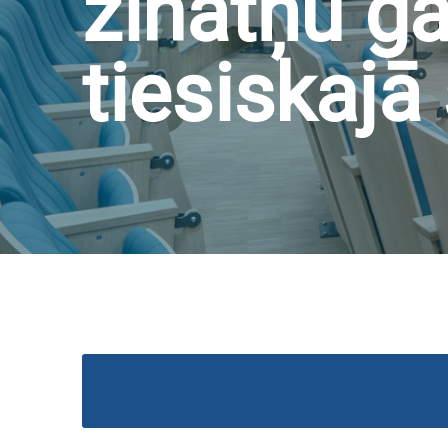
zinātņu ga
tiesiskajā