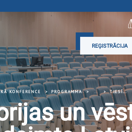
REĢISTRĀCIJA
SKĀ KONFERENCE
PROGRAMMA
...
TIESĪBU TEORIJAS UN VĒSTURES ZINĀTŅU GADSIMTS LATVIJAS TIESISKAJĀ SISTĒMĀ
orijas un vēs