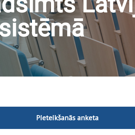
dsimts Latvi
 sistēmā
Pieteikšanās anketa