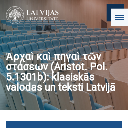
Ἀρχαὶ καὶ πηγαὶ τῶν
στάσεων (Aristot. Pol.
5.1301b): klasiskās
valodas un teksti Latvijā